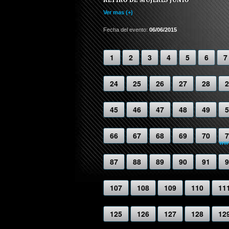
Ver mas (+)
Fecha del evento:
06/06/2015
1
2
3
4
5
6
7
24
25
26
27
28
2
45
46
47
48
49
5
66
67
68
69
70
7
www
87
88
89
90
91
9
107
108
109
110
11
125
126
127
128
12