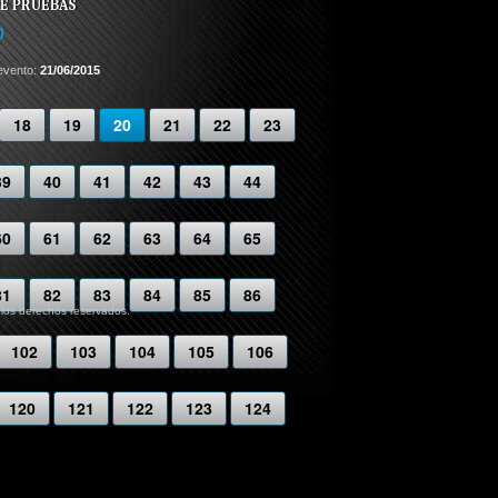
E PRUEBAS
)
evento:
21/06/2015
18
19
20
21
22
23
39
40
41
42
43
44
60
61
62
63
64
65
81
82
83
84
85
86
 los derechos reservados.
102
103
104
105
106
120
121
122
123
124