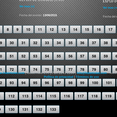
EXPLO D
Ver mas (+)
Ver mas (+
Fecha del evento:
13/06/2015
Fecha del 
8
9
10
11
12
13
14
15
16
17
9
30
31
32
33
34
35
36
37
38
0
51
52
53
54
55
56
57
58
59
1
72
73
74
75
76
77
78
79
80
| Guatemala C.A. | PBX 2243-2200 |
.fraterticket.com
info@fraterticket.com
- Todos
|
Política de privacidad
Términos de uso
2
93
94
95
96
97
98
99
100
101
1
112
113
114
115
116
117
118
119
9
130
131
132
133