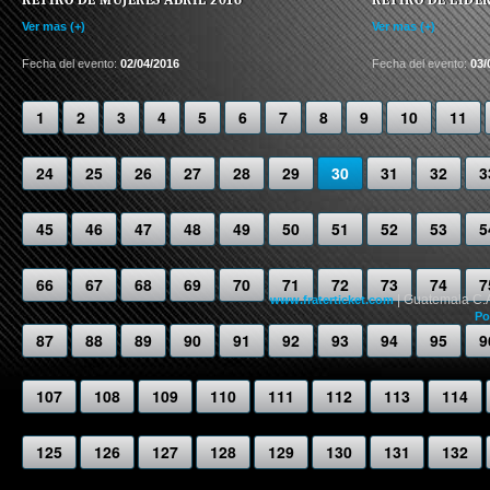
Ver mas (+)
Ver mas (+)
Fecha del evento:
02/04/2016
Fecha del evento:
03/
1
2
3
4
5
6
7
8
9
10
11
24
25
26
27
28
29
30
31
32
3
45
46
47
48
49
50
51
52
53
5
66
67
68
69
70
71
72
73
74
7
| Guatemala C.
www.fraterticket.com
Po
87
88
89
90
91
92
93
94
95
9
107
108
109
110
111
112
113
114
125
126
127
128
129
130
131
132