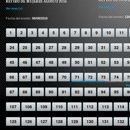
RETIRO DE MUJERES AGOSTO 2016
Ver mas (+)
Ver mas (+)
Fecha del evento:
13/
Fecha del evento:
06/08/2016
1
2
3
4
5
6
7
8
9
10
11
24
25
26
27
28
29
30
31
32
3
45
46
47
48
49
50
51
52
53
5
66
67
68
69
70
71
72
73
74
7
| Guatemala C.
www.fraterticket.com
Po
87
88
89
90
91
92
93
94
95
9
107
108
109
110
111
112
113
114
125
126
127
128
129
130
131
132