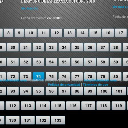
DESAYUNO DE ESPERANZA OCTUBRE 2018
18
Ver mas (+
Ver mas (+)
Fecha del 
Fecha del evento:
27/10/2018
8
9
10
11
12
13
14
15
16
17
9
30
31
32
33
34
35
36
37
38
0
51
52
53
54
55
56
57
58
59
1
72
73
74
75
76
77
78
79
80
| Guatemala C.A. | PBX 2243-2200 |
.fraterticket.com
info@fraterticket.com
- Todos
|
Política de privacidad
Términos de uso
2
93
94
95
96
97
98
99
100
101
1
112
113
114
115
116
117
118
119
9
130
131
132
133