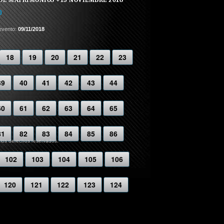
)
evento:
09/11/2018
18
19
20
21
22
23
39
40
41
42
43
44
60
61
62
63
64
65
81
82
83
84
85
86
 los derechos reservados.
102
103
104
105
106
120
121
122
123
124