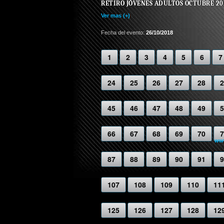
RETIRO JÓVENES ADULTOS OCTUBRE 20
Ver mas (+)
Fecha del evento:
26/10/2018
1
2
3
4
5
6
7
24
25
26
27
28
2
45
46
47
48
49
5
66
67
68
69
70
7
www
87
88
89
90
91
9
107
108
109
110
11
125
126
127
128
12