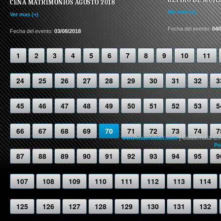
CENA MATRIMONIOS AGOSTO 2018
Ver mas (+)
Ver mas (+)
Fecha del evento:
04/
Fecha del evento:
03/08/2018
1
2
3
4
5
6
7
8
9
10
11
24
25
26
27
28
29
30
31
32
3
45
46
47
48
49
50
51
52
53
5
66
67
68
69
70
71
72
73
74
7
| Guatemala C.
www.fraterticket.com
Po
87
88
89
90
91
92
93
94
95
9
107
108
109
110
111
112
113
114
125
126
127
128
129
130
131
132